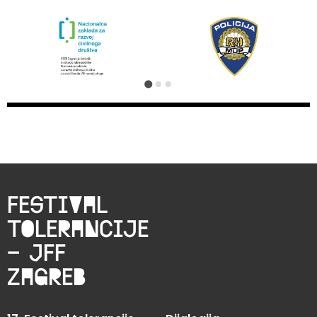
Festival
tolerancije
– JFF
zagreb