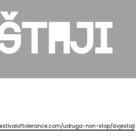
štaji
festivaloftolerance.com/udruga-non-stop/izvjestaji