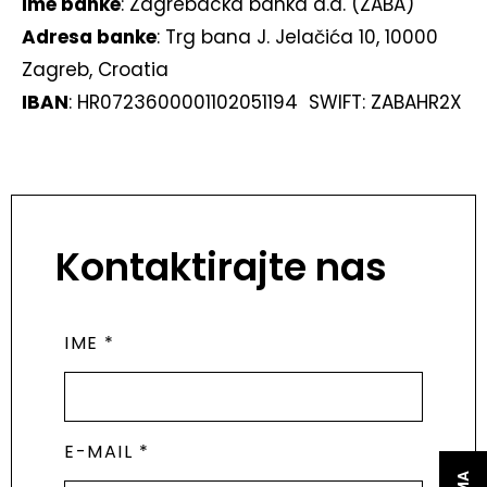
Ime banke
: Zagrebacka banka d.d. (ZABA)
Adresa banke
: Trg bana J. Jelačića 10, 10000
Zagreb, Croatia
IBAN
: HR0723600001102051194 SWIFT: ZABAHR2X
Kontaktirajte nas
IME *
E-MAIL *