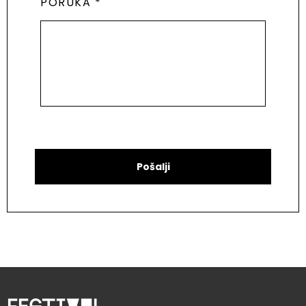
PORUKA *
Pošalji
Festival