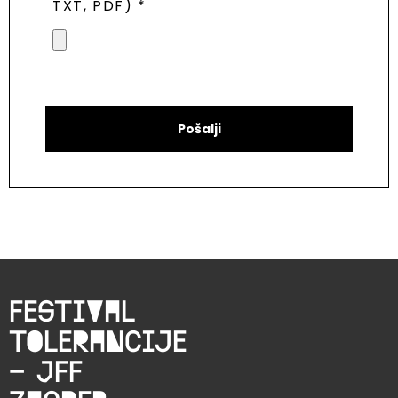
TXT, PDF) *
Pošalji
Festival
tolerancije
– JFF