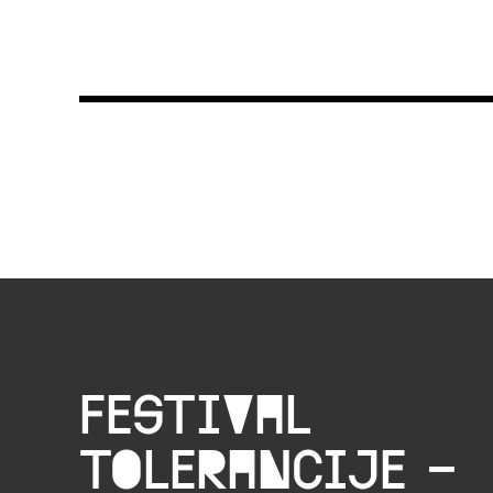
Festival
tolerancije –